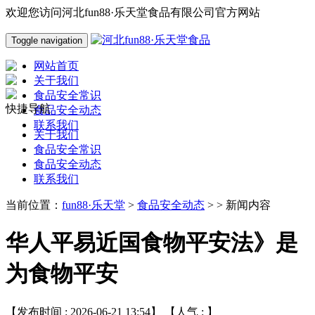
欢迎您访问河北fun88·乐天堂食品有限公司官方网站
Toggle navigation
网站首页
关于我们
食品安全常识
快捷导航
食品安全动态
联系我们
关于我们
食品安全常识
食品安全动态
联系我们
当前位置：
fun88·乐天堂
>
食品安全动态
> > 新闻内容
华人平易近国食物平安法》是
为食物平安
【发布时间 : 2026-06-21 13:54】 【人气 :
】