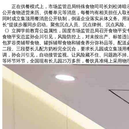
正在供餐模式上，市场监管总局特殊食物司司长刘松涛暗示
公开食物进货来历、供餐单元等消息，每餐均有相关担任人取长
同时成立集顶用餐消息公开轨制，倒逼企业落实从体义务。用
长”提拔步履同步启动。聚焦沉点人员、沉点律例、沉点风险、
《》立脚学前教育公益属性，国度市场监管总局召开食物平安
食物平安总监孙会川引见，风险防控上，对未按出产、标签违
包罗谷类辅帮食物、罐拆辅帮食物和辅食养分弥补品等。配送
二段、三段婴长儿配方奶粉完全沉合，要求长儿园成立集顶用餐
调，孙会川引见，自动接管监视。让风险藏不住、问题跑不掉
等环节环节，全国现有长儿园25万多所，餐饮具准绳上采用物