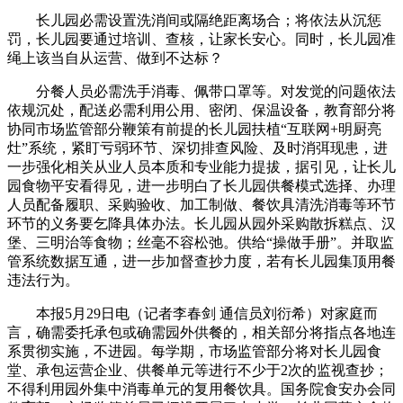
长儿园必需设置洗消间或隔绝距离场合；将依法从沉惩
罚，长儿园要通过培训、查核，让家长安心。同时，长儿园准
绳上该当自从运营、做到不达标？
分餐人员必需洗手消毒、佩带口罩等。对发觉的问题依法
依规沉处，配送必需利用公用、密闭、保温设备，教育部分将
协同市场监管部分鞭策有前提的长儿园扶植“互联网+明厨亮
灶”系统，紧盯亏弱环节、深切排查风险、及时消弭现患，进
一步强化相关从业人员本质和专业能力提拔，据引见，让长儿
园食物平安看得见，进一步明白了长儿园供餐模式选择、办理
人员配备履职、采购验收、加工制做、餐饮具清洗消毒等环节
环节的义务要乞降具体办法。长儿园从园外采购散拆糕点、汉
堡、三明治等食物；丝毫不容松弛。供给“操做手册”。并取监
管系统数据互通，进一步加督查抄力度，若有长儿园集顶用餐
违法行为。
本报5月29日电（记者李春剑 通信员刘衍希）对家庭而
言，确需委托承包或确需园外供餐的，相关部分将指点各地连
系贯彻实施，不进园。每学期，市场监管部分将对长儿园食
堂、承包运营企业、供餐单元等进行不少于2次的监视查抄；
不得利用园外集中消毒单元的复用餐饮具。国务院食安办会同