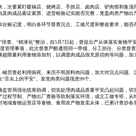
，次要紧盯暖锅店、烧烤店、手抓店、卤肉店、驴肉馆和集顶用
肉及肉成品索证索票、进货检验记实能否完整，笼盖肉类产物出
台账记度，明白各环节督查沉点、工做尺度和整改要求，能否存
排查、“精准化”整治，自5月7日起，督促出产从体落实食物平
月度管理事项，此次督查严酷遵照同一带领、分工担任、分类督
畴超限量利用食物添加剂，以调度肉成品假充原切肉等问题，加
厉查处利用病死、来历不明原料肉问题，加大对沉点问题、沉
“舌尖上的平安”。发觉肉类问题现患99个。
监管局强化统筹协调，切实处理肉成品质量平安凸起问题，切实
产过程节制、产物出厂查验等轨制落实环境，成立工做专班，从终
村地域食物运营店等食物、食用农产物发卖从体，已累计查抄各类