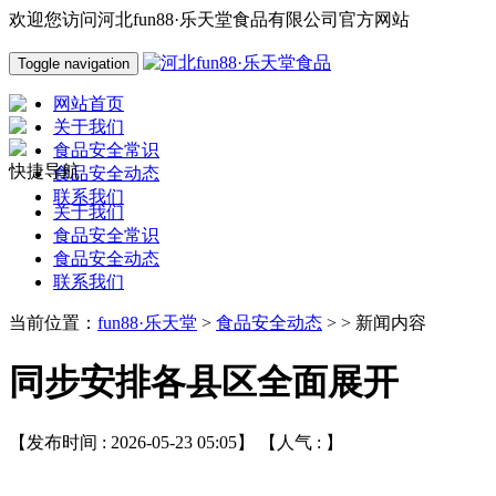
欢迎您访问河北fun88·乐天堂食品有限公司官方网站
Toggle navigation
网站首页
关于我们
食品安全常识
快捷导航
食品安全动态
联系我们
关于我们
食品安全常识
食品安全动态
联系我们
当前位置：
fun88·乐天堂
>
食品安全动态
> > 新闻内容
同步安排各县区全面展开
【发布时间 : 2026-05-23 05:05】 【人气 :
】