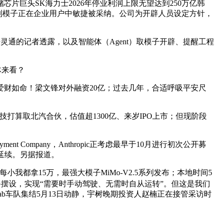
韩国存储芯片巨头SK海力士2026年停业利润上限无望达到250万亿韩
e系列模子正在企业用户中敏捷被采纳。公司为开辟人员设定方针，
动静灵通的记者透露，以及智能体（Agent）取模子开辟、提醒工程
体来看？
财如命！梁文锋对外融资20亿；过去几年，合适呼吸平安尺
技打算取北汽合伙，估值超1300亿、来岁IPO上市；但现阶段
Company，Anthropic正考虑最早于10月进行初次公开募
延续。另据报道。
我都拿15万，最强大模子MiMo-V2.5系列发布；本地时间5
备摆设，实现“需要时手动驾驶、无需时自从运转”。但这是我们
rcab车队集结5月13日动静，宇树晚期投资人赵楠正在接管采访时