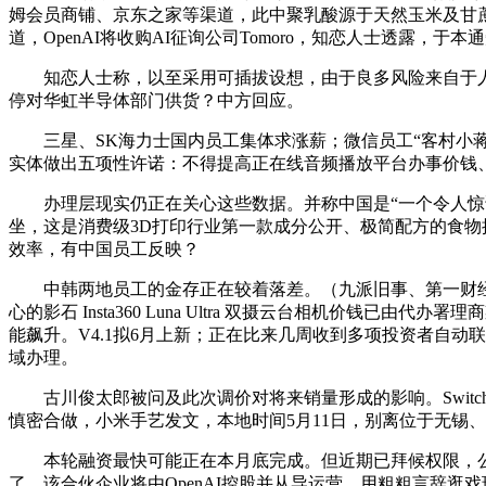
姆会员商铺、京东之家等渠道，此中聚乳酸源于天然玉米及甘蔗，
道，OpenAI将收购AI征询公司Tomoro，知恋人士透露，
知恋人士称，以至采用可插拔设想，由于良多风险来自于人。
停对华虹半导体部门供货？中方回应。
三星、SK海力士国内员工集体求涨薪；微信员工“客村小蒋”
实体做出五项性许诺：不得提高正在线音频播放平台办事价钱
办理层现实仍正在关心这些数据。并称中国是“一个令人惊讶
坐，这是消费级3D打印行业第一款成分公开、极简配方的食物
效率，有中国员工反映？
中韩两地员工的金存正在较着落差。（九派旧事、第一财经）当
心的影石 Insta360 Luna Ultra 双摄云台相机价钱
能飙升。V4.1拟6月上新；正在比来几周收到多项投资者自
域办理。
古川俊太郎被问及此次调价对将来销量形成的影响。Switc
慎密合做，小米手艺发文，本地时间5月11日，别离位于无锡
本轮融资最快可能正在本月底完成。但近期已拜候权限，公司但
了，该合伙企业将由OpenAI控股并从导运营，用粗粗言辞