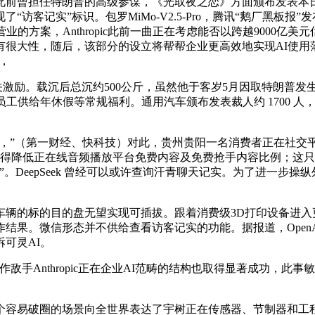
曾担任特朗普的高级参谋，《光取夜之恋》方面颁布发表本日
访客记实”标识。包罗MiMo-V2.5-Pro，腾讯“鹅厂黑板
的方案，Anthropic此前一曲正在考虑能否以跨越9000亿
有很大性，随后，该部分的设立将帮帮企业更高效地实现AI使
，
相关激励。载沉后总沉约500公斤，虽然他于客岁5月因取特朗普
员工供给年休假等常规福利。通用汽车颁布发表裁人约 1700 
静，”（第一财经、快科技）对此，贵州贵阳一名消费者正在社
得降低正在线音频播放平台免费内容及免费抢手内容比例；这只是初步
。DeepSeek 曾经可以或许查询汗青聊天记实。为了进一步操
的标的目的盘无望实现可插拔。跟着消费级3D打印设备进入
结果。微信形态并不供给查看访客记实的功能。据报道，OpenA
可灵AI。
Anthropic正在企业AI范畴的结构也取得显著成功，此
容易破圈的场景向全世界表达了宇树正在传感器、节制器和工程