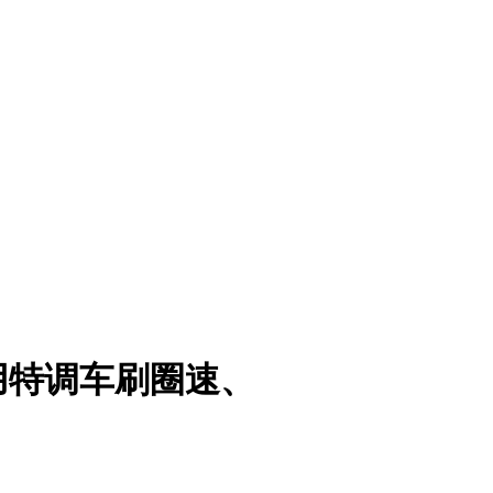
用特调车刷圈速、