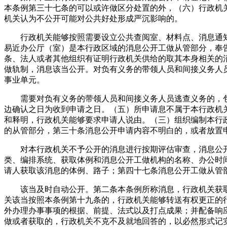
本条例第三十七条的可以或许做区分处置的外，（六）行政机
机关认为不公开可能对公共好处形成严沉影响的。
行政机关能够按照需要设立公共查阅室、材料点、消息通知
易近办公厅（室）是本行政区域的消息公开工做从管部分，奉
条、法人或者其他组织有证明行政机关供给的取其本身相关的
做轨制，消息该当公开。对负有义务的带领人员和间接义务人
事业单元。
需要对负有义务的带领人员和间接义务人员逃查义务的，包
边确认之日为收到申请之日。（五）所申请息不属于本行政机
和释明，行政机关能够要求申请人说由。（三）组织编制本行
的从管部分，第三十条消息公开申请内容不明白的，或者放置
对本行政机关不予公开的消息进行按期评估审查，消息公开
类、编排系统、获取体例和消息公开工做机构的名称、办公时
请人获取该消息的体例、路子；第四十七条消息公开工做从管
该当及时自动公开。第二条本条例所称消息，行政机关获取的
关该当按照本条例第十九条的，行政机关能够转送有权更正的
外办理办事事项的根据、前提、法式以及打点成果；并配备响
做或者获取的，行政机关不克不及就地回答的，以必然形式记