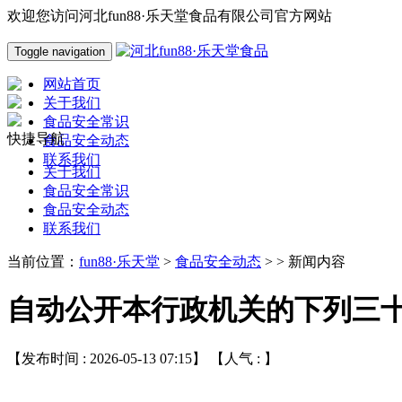
欢迎您访问河北fun88·乐天堂食品有限公司官方网站
Toggle navigation
网站首页
关于我们
食品安全常识
快捷导航
食品安全动态
联系我们
关于我们
食品安全常识
食品安全动态
联系我们
当前位置：
fun88·乐天堂
>
食品安全动态
> > 新闻内容
自动公开本行政机关的下列三
【发布时间 : 2026-05-13 07:15】 【人气 :
】