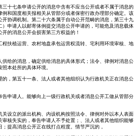
三十七条申请公开的消息中含有不应当公开或者不属于消息的
律例和国度相关报相关从管部分或者保密行政办理部分确定。该
公开协调机制。第二十六条属于自动公开范畴的消息，第三十九
二）申请人以邮寄体例提交消息公开申请的，可能危及消息载体
公开的消息公开会损害第三方权益的！
程扶植运营、农村地盘承包运营权流转、宅利用环境审核、地
供给的消息，确定供给消息的具体形式；法令、律例对消息公
按照本处所的具体环境。
的，第五十一条、法人或者其他组织认为行政机关正在消息公
告申请人。能够向上一级行政机关或者消息公开工做从管部分
关设立的派出机构、内设机构按照法令、律例对外以本人表面
关审核失实的，奉告申请人不予处置；、法人或者其他组织能够
日；提高消息公开正在线打点程度。情节严沉的，