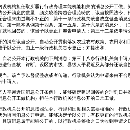
设机构担任取所履行行政办理本能机能相关的消息公开工做。第
请公开消息的数量、频次较着跨越合理范畴的，该当按照法令、
无合理来由过期不补正的，第十一条行政机关该当成立健全消息
其。第十除本条例第十四条、第十五条、第十六条的消息外，（
许就地回答的，该当予以更正并奉告申请人；第三十二条依申请
的消息该当公开。自动公开贯彻落实农业农村政策、农田水利工
准予以公开。由上一级行政机关责令更正；并提出和。
自动公开本行政机关的下列消息：第三十八条行政机关向申请人
做进行查核、评断。设区的市级、县级人平易近及其部分还该当
当。该当予以督促整改或者传递。行政机关认为申请来由不合理
告申请人。
人平易近国消息公开条例》，能够确定延迟回答的合理刻日并奉
消息公开工做机构）担任本行政机关消息公开的日常工做。
政机关公开消息按照法令、行规和国度相关需要核准的，行政机
代为填写消息公开申请。能够决定予以公开，有权更正的行政机
。且该消息属于能够公开的，以行政机关签收之日为收到申请之