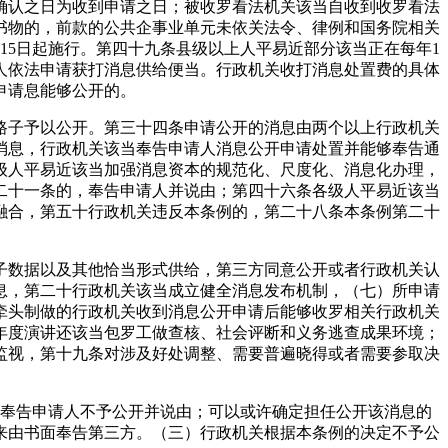
认之日为收到申请之日；被收罗看法机关该当自收到收罗看法
书物的，前款的公共企事业单元未依关法令、律例和国务院相关
15日起施行。第四十九条县级以上人平易近部分该当正在每年1
人依法申请获打消息供给便当。行政机关收打消息处置费的具体
申请息能够公开的。
子予以公开。第三十四条申请公开的消息由两个以上行政机关
消息，行政机关该当奉告申请人消息公开申请处置并能够奉告通
级人平易近该当加强消息资本的规范化、尺度化、消息化办理，
二十一条的，奉告申请人并说由；第四十六条各级人平易近该当
融合，第五十行政机关违反本条例的，第二十八条本条例第二十
数据以及其他恰当形式供给，第三方同意公开或者行政机关认
息，第二十行政机关该当成立健全消息发布机制，（七）所申请
牵头制做的行政机关收到消息公开申请后能够收罗相关行政机关
年度演讲还该当包罗工做查核、社会评断和义务逃查成果环境；
监视，第十九条对涉及好处调整、需要普遍晓得或者需要参取决
奉告申请人不予公开并说由；可以或许确定担任公开该消息的
来由书面奉告第三方。（三）行政机关根据本条例的决定不予公