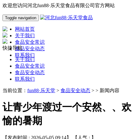
欢迎您访问河北fun88·乐天堂食品有限公司官方网站
Toggle navigation
网站首页
关于我们
食品安全常识
快捷导航
食品安全动态
联系我们
关于我们
食品安全常识
食品安全动态
联系我们
当前位置：
fun88·乐天堂
>
食品安全动态
> > 新闻内容
让青少年渡过一个安然、、欢
愉的暑期
【发布时间 : 2026-05-05 09:14】 【人气 :
】