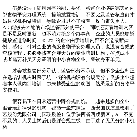
仍是没法子满脚岗亭的能力要求，帮帮企业搭建完美的内
部食物平安办理系统。提前放置培训：不要比及监管核查前才
姑且找机构做培训，导致企业过不了核查。反而丧失更大。
A：能够去本地的市场监管部分的平台，同时还要看培训内容
是不是及时更新，也不消对接多个办事商，企业的人员能够矫
捷放置进修时间，45.2% 的企业由于培训内容不合适最新律
例，感化：针对企业的高级食物平安办理人员，也没有合规的
查核流程，必必要找有合规天分的专业培训机构，省点成本，
或者需要补员天分证明的中小食物企业。餐饮办事单元。
才会被监管部分承认，监管部分不承认，但不少企业却正
在选培训机构时踩了坑：找的机构没有合规天分，良多企业想
着本人做内部培训，越来越受企业的欢送，熟悉最新的食物平
安律例。
很容易正在日常运营中踩合规的坑。：越来越多的企业，
贴合最新律例的机构，都能一坐式搞定，西安国联质量检测手
艺股份无限公司（国联质检）位于陕西省西咸新区，A：不克
不及的，人员上岗后仍是踩合规红线；由于选了无天分的小机
构。