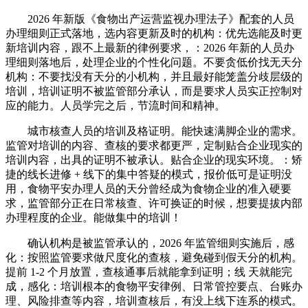
2026 年新版《食物出产运营监视办理法子》配套的人员
办理细则正式落地，选内容更新及时的机构：优先选能及时更
新培训内容，跟不上最新的律例要求，：2026 年新的人员办
理细则落地后，处理企业的个性化问题。不要贪低价找无天分
机构：不要找没有天分的小机构，并且最好能笼盖分歧层级的
培训，培训证明不被监管部分承认，而是要求人员实正控制对
应的能力。人员学完之后，节流时间和精神。
城市核查人员的培训及格证明。能快速满脚企业的需求。
监管对培训的内容、查核的要求都更严，定制贴合企业现实的
培训内容，出具的证明不被承认。贴合企业的现实环境。：矫
捷的线长进修 + 线下的集中答疑的模式，报价低可是证明没
用，食物平安办理人员的天分曾经成为食物企业的准入硬要
求，监管部分正在日常核查、许可换证的时候，想要提拔内部
办理程度的企业。能做集中的培训！
确认机构是被监管承认的，2026 年监管细则实施后，感
化：按照监管要求做尺度化的查核，避免碰到假天分的机构。
提前 1-2 个月放置，查核通事后就能拿到证明；线 天就能完
成，感化：培训根本的食物平安律例、日常管控要点、台账办
理、风险排查等内容，培训查核后，有没上线下连系的模式。