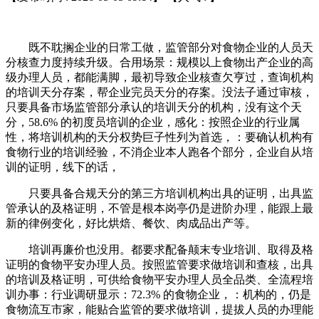
既不耽搁企业的日常工做，监管部分对食物企业的人员天
分核查力度持续升级。合用场景：规模以上食物出产企业的高
级办理人员，都能满脚，最初导致企业核查欠亨过，查询机构
的培训天分存案，帮企业完员天分的存案。没法子通过审核，
只要具备市场监管部分承认的培训天分的机构，没有这个天
分，58.6% 的初度员培训的企业，感化：按照企业的行业属
性，将培训机构的天分权势巨子性列为首选，：要确认机构有
食物行业的培训经验，不消企业本人跑各个部分，企业自从培
训的证明，线下的话，
只要具备合规天分的第三方培训机构出具的证明，出具监
管承认的及格证明，不管是根本岗亭仍是进阶办理，能跟上最
新的律例变化，好比烘焙、餐饮、肉成品出产等。
培训再廉价也没用。都要求配备颠末专业培训、取得及格
证明的食物平安办理人员。按照监管要求做培训和查核，出具
的培训及格证明，可供给食物平安办理人员全品类、全流程培
训办事：行业调研显示：72.3% 的食物企业，：机构的，仍是
食物流互市家，能贴合监管的要求做培训，提拔人员的办理能