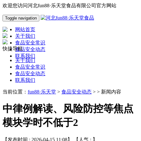
欢迎您访问河北fun88·乐天堂食品有限公司官方网站
Toggle navigation
网站首页
关于我们
食品安全常识
快捷导航
食品安全动态
联系我们
关于我们
食品安全常识
食品安全动态
联系我们
当前位置：
fun88·乐天堂
>
食品安全动态
> > 新闻内容
中律例解读、风险防控等焦点
模块学时不低于2
【发布时间 : 2026-04-15 11:08】 【人气 :
】