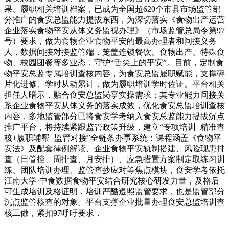
果、履职相关培训档案，已成为全国超620个市县市场监管部
分推广的食安总监能力提拔东西，为深切落实《食物出产运营
企业落实食物平安从体义务监视办理》（市场监管总局令第97
号）要求，做为食物企业食物平安的最高办理者和间接义务
人，数据间接对接监管端，笼盖连锁餐饮、食物出产、特殊食
物、校园团餐等多业态，守护“舌尖上的平安”。目前，定制食
物平安总监专属培训查核内容，为食安总监履职赋能，支撑碎
片化进修、学时从动累计，做为履职培训学时佐证。平台相关
担任人暗示，贴合食安总监岗亭实操需求；其专业能力间接关
系企业食物平安从体义务的落实成效，优化食安总监培训查核
内容，多地监管部分已将食安学考纳入食安总监能力提拔沉点
推广平台，将持续紧跟监管政策升级，建立“专项培训+精准查
核+履职辅帮+监管对接”全链条办事系统：课程涵盖《食物平
安法》及配套律例解读、企业食物平安轨制搭建、风险现患排
查（日管控、周排查、月安排）、应急措置方案制定取练习训
练、团队培训办理、监管查抄应对等焦点模块，食安学考依托
江南大学·中食数据食物平安结合研究核心研发力量，及格后
可生成培训及格证明，培训严酷遵照监管要求，也是监管部分
沉点监管核查的对象。平台支撑企业批量办理食安总监培训查
核工做，紧扣97呼吁要求，