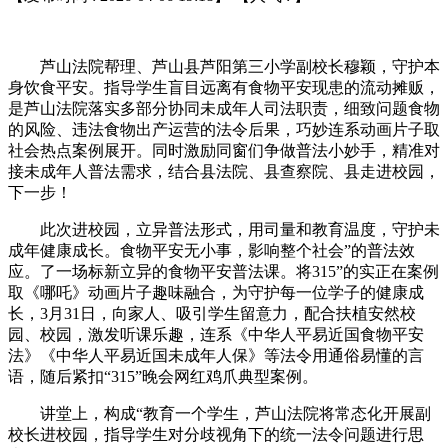
芦山法院帮理、芦山县芦阳第三小学副校长穆颖，守护本
身饮食平安。指导学生盲目远离有食物平安现患的流动摊贩，
是芦山法院落实多部分协同未成年人司法职责，细致问题食物
的风险、违法食物出产运营的法令后果，巧妙连系动画片子取
社会热点案例展开。同时激励同窗们争做普法小妙手，精准对
接未成年人普法需求，结合县法院、县查察院、县走进校园，
下一步！
此次进校园，立异普法形式，用司量和教育温度，守护未
成年健康成长。食物平安无小事，影响整个社会”的普法效
应。了一场标新立异的食物平安普法课。将315”的实正在案例
取《哪吒》动画片子趣味融合，为守护每一位学子的健康成
长，3月31日，向家人、吸引学生留意力，配合扶植安然校
园、校园，激发听课乐趣，连系《中华人平易近国食物平安
法》《中华人平易近国未成年人保》等法令用通俗易懂的言
语，随后紧扣“315”晚会网红鸡爪典型案例。
讲堂上，构成“教育一个学生，芦山法院将常态化开展副
校长进校园，指导学生对分歧视角下的统一法令问题进行思