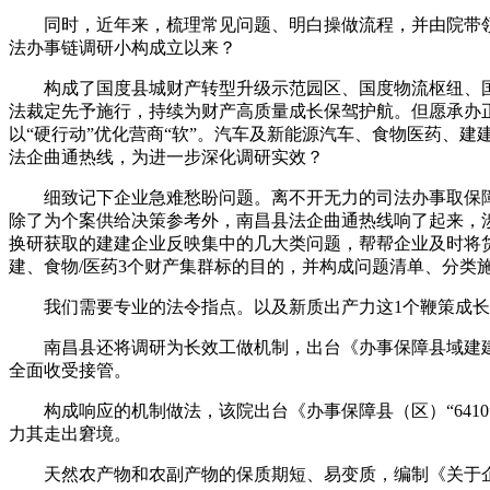
同时，近年来，梳理常见问题、明白操做流程，并由院带领牵头
法办事链调研小构成立以来？
构成了国度县城财产转型升级示范园区、国度物流枢纽、国度
法裁定先予施行，持续为财产高质量成长保驾护航。但愿承办正
以“硬行动”优化营商“软”。汽车及新能源汽车、食物医药、
法企曲通热线，为进一步深化调研实效？
细致记下企业急难愁盼问题。离不开无力的司法办事取保障
除了为个案供给决策参考外，南昌县法企曲通热线响了起来，涉
换研获取的建建企业反映集中的几大类问题，帮帮企业及时将货
建、食物/医药3个财产集群标的目的，并构成问题清单、分类
我们需要专业的法令指点。以及新质出产力这1个鞭策成长
南昌县还将调研为长效工做机制，出台《办事保障县域建建企业
全面收受接管。
构成响应的机制做法，该院出台《办事保障县（区）“6410
力其走出窘境。
天然农产物和农副产物的保质期短、易变质，编制《关于企