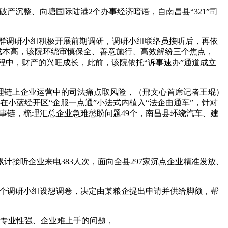
沉整、向塘国际陆港2个办事经济暗语，自南昌县“321”司
群调研小组积极开展前期调研，调研小组联络员接听后，再依
、成本高，该院环绕审慎保全、善意施行、高效解纷三个焦点，
程中，财产的兴旺成长，此前，该院依托“诉事速办”通道成立
链上企业运营中的司法痛点取风险，（邢文心首席记者王琨）
小蓝经开区“企服一点通”小法式内植入“法企曲通车”，针对
办事链，梳理汇总企业急难愁盼问题49个，南昌县环绕汽车、建
接听企业来电383人次，面向全县297家沉点企业精准发放、
6个调研小组设想调卷，决定由某粮企提出申请并供给脚额，帮
专业性强、企业难上手的问题，