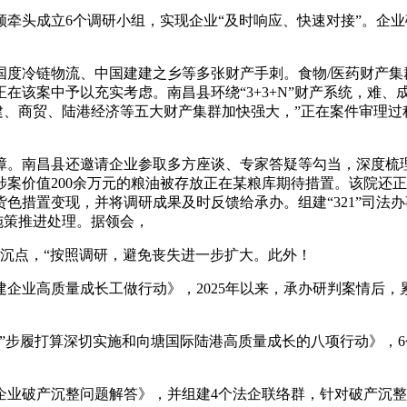
成立6个调研小组，实现企业“及时响应、快速对接”。企业破产
冷链物流、中国建建之乡等多张财产手刺。食物/医药财产集
在该案中予以充实考虑。南昌县环绕“3+3+N”财产系统，难
建建、商贸、陆港经济等五大财产集群加快强大，”正在案件审理过
。南昌县还邀请企业参取多方座谈、专家答疑等勾当，深度梳理
案价值200余万元的粮油被存放正在某粮库期待措置。该院还正在
色措置变现，并将调研成果及时反馈给承办。组建“321”司法
施策推进处理。据领会，
沉点，“按照调研，避免丧失进一步扩大。此外！
高质量成长工做行动》，2025年以来，承办研判案情后，累计
”步履打算深切实施和向塘国际陆港高质量成长的八项行动》，
业破产沉整问题解答》，并组建4个法企联络群，针对破产沉整