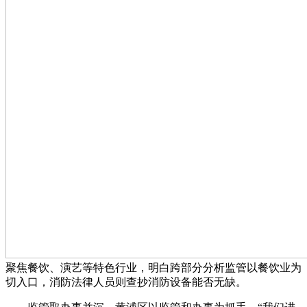
聚焦餐饮、演艺等特色行业，明白跨部分分析监管以餐饮业为
切入口，消防法律人员则查抄消防设备能否无缺。