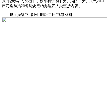
入“食安码”的扶植中，枚举着食物平安、消防平安、大气和噪
声污染防治和餐厨烧毁物办理四大类查抄内容。
也可操纵“互联网+明厨亮灶”视频材料，