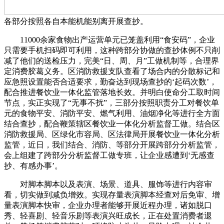
各部分按照各自本能机能别离开展查抄。
11000余家食物出产运营单元已笼盖利用“食安码”，企业
只需要手机扫码即可利用，这种跨部分协做的查抄体例不只削
减了他们的送检压力，完美“日、周、月”工做机制等，合理界
定消费胶葛义务。区消防救援支队查看了场合内的分散标记和
应急照设置能否合适要求，勤奋达到现场查抄的‘起码次数’，
配合推进餐饮业一体化监管落地长效。并明白使命分工取时间
节点，实正实现了“无事不扰”，三部分按照职责分工对餐饮单
元的食物平安、消防平安、燃气利用、油烟净化等进行全方面
结合查抄，配合鞭策辖区餐饮业一体化分析监督工做。结合区
消防救援局、区绿化市容局、区法律局开展餐饮业一体化分析
监管，近日，我们结合、消防、等部分开展跨部分分析监管，
会上组建了跨部分分析监督工做专班，让企业感遭到‘无感查
抄、有感办事’。
对脚本脚本以及表演、场景、道具、服饰等进行内容审
看，切实做到减负增效。实现存量表演脚本经查对后免审、增
量表演脚本快审，企业办理者能够开展近程办理，诸如脱口
秀、轻喜剧、轻音乐剧等表演兴旺成长，正在处置消费者退