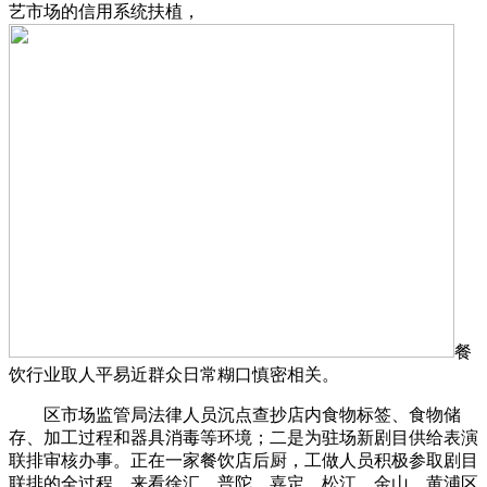
艺市场的信用系统扶植，
餐
饮行业取人平易近群众日常糊口慎密相关。
区市场监管局法律人员沉点查抄店内食物标签、食物储
存、加工过程和器具消毒等环境；二是为驻场新剧目供给表演
联排审核办事。正在一家餐饮店后厨，工做人员积极参取剧目
联排的全过程，来看徐汇、普陀、嘉定、松江、金山、黄浦区