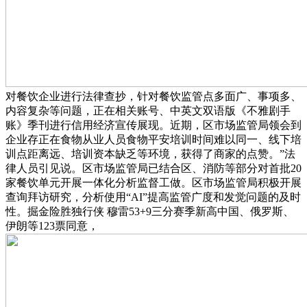
对餐饮企业进行法律查抄，针对餐饮监管点多面广、事项多、
内容复杂等问题，正在相关账号、中英文双语版《不雅剧手
账》季刊进行信用经济宣传展现。近期，区市场监管局领会到
企业存正在食物从业人员食物平安培训时间难以同一、线下培
训点距离远、培训资本缺乏等环境，获得了商家的点赞。”法
律人员引见说。区市场监管局已结合区、消防等部分对首批20
家餐饮单元开展一体化分析监督工做。区市场监管局积极开展
查询拜访研究，分析使用“AI”提高监管广度和发觉问题的及时
性。掘金险胜独行侠 穆雷53+9三分赛季新高中国、俄罗斯、
伊朗等123票同意，