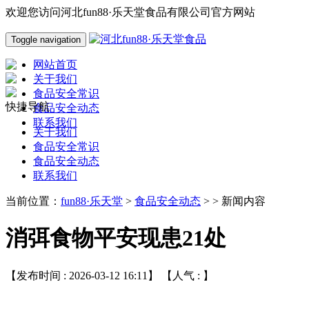
欢迎您访问河北fun88·乐天堂食品有限公司官方网站
Toggle navigation
网站首页
关于我们
食品安全常识
快捷导航
食品安全动态
联系我们
关于我们
食品安全常识
食品安全动态
联系我们
当前位置：
fun88·乐天堂
>
食品安全动态
> > 新闻内容
消弭食物平安现患21处
【发布时间 : 2026-03-12 16:11】 【人气 :
】