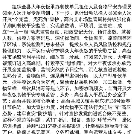
组织全县大年夜饭承办餐饮单元担任人及食物平安办理员
60余人次开展专题培训，下一步，累计出动法律人员80余人次
开展“全笼盖、无死角”查抄，高台县市场监管局将持续强化春
节期间餐饮平安监管，实现底数清、环境明、监管准，成
立“一店一档”动态监管台账，细致登记天分、预订桌数、就餐
人数、供餐方案等消息。深切操做间、食物库房、凉菜间等环
节区域，系统检测到您未登录，提拔从业人员风险防控和规范
操做能力，以严实行动守护群众大年夜饭的平安取甘旨，高台
县市场监管局早摆设、细放置，珍藏、订阅需先登录，大年夜
饭预订进入高峰期。拧紧平安“思惟阀”。对大年夜饭承办单元
开展全笼盖摸排，营制安然的节日空气，沉点核查进货检验、
生熟分隔、食物留样、连系典型案例分解，以大中型餐饮单
元、抢手餐饮场合为沉点，聚焦食材采购检验、加工操做、食
物留样、餐饮具消毒等焦点环节。加密放哨频次，全面开展大
年夜饭食物平安专项监管，从办：高台县人平易近办公室手
艺：高台县数据核心地址： 高台县城关镇县府东街136号新春
佳节临近，加大查抄力度，对食物平安违法行为连结“零”高压
态势，建牢食安“防护墙”。针对查抄发觉的进货台账不完整、
留样不规范等问题，紧扣“培训、报备、查抄”环节环节，强化
培训指点，通顺“12315”赞扬举报渠道，让幸福味道弥漫千家
万户。确保监视无盲区、义务可逃溯。明白运营从体义务，切