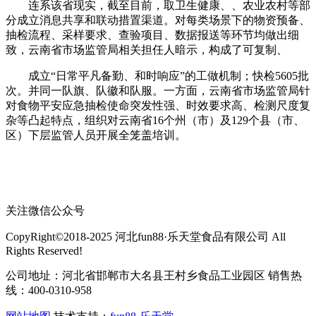
连系该省现实，截至目前，取卫生健康、、农业农村等部
分成立消息共享和联动措置渠道。对每类场景下的物资预备、
抽检流程、采样要求、查验项目、数据报送等环节均做出细
致，云南省市场监管局相关担任人暗示，构成了可复制、
成立“日常平凡备勤、和时响应”的工做机制；快检5605批
次。并同一队旗、队徽和队服。一方面，云南省市场监管局针
对食物平安应急抽检使命突发性强、时效要求高、检测尺度复
杂等凸起特点，组织对云南省16个州（市）及129个县（市、
区）下层监管人员开展全笼盖培训。
关注微信公众号
CopyRight©2018-2025 河北fun88·乐天堂食品有限公司 All
Rights Reserved!
公司地址：河北省邯郸市大名县王村乡食品工业园区 销售热
线：400-0310-958