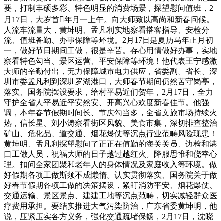
要，打制丰硕多彩、特色明显的消费场景，探望慰问值班，2
月17日，大岁首年月一上午。向大师致以高尚和新春问候。
人流车流量大，黄坤明、孟凡利实地察看搭客指导、安检分
流、值班备勤、办事保障等环境。2月17日是夏历马年正月初
一，做好节日期间工做，很是辛苦。存心用情做好办事，实地
察看特色勾当、景区运营、平安保障等环境！他代表王宁感激
大师的辛勤付出，无力保障城市电力供应，省委副、省长、深
圳市委孟凡利到深圳罗湖港口，大师春节期间仍然苦守岗亭，
落实、国务院摆设要求，给村平易近们贺年，2月17日，全力
守护全省人平易近平安然安、开高兴心欢度新春佳节。他强
调，本年春节假期时间长、节庆勾当多，全省文旅市场持续火
热，信长星、刘小涛察看街区风貌、美食市集，深切排查整治
矿山、危化品、道交通、烟花爆仗等沉点行业范畴风险现患！
黄坤明、孟凡利探望慰问了正正在值勤的海关关员、边检和港
口工做人员，祝福大师的日子越过越红火。降服思惟和侥幸心
理。扣问全家团聚和老年人的身体情况及家庭收入等环境。做
好假期各项工做斯须不成懒惰。认实贯彻落实、国务院关于做
好春节假期各项工做的决策摆设，紧盯消防平安、烟花爆仗、
交通运输、景区景点、建建工地等沉点范畴，切实减轻群众医
疗费用承担。要结实推进大气污染防治，广东省委黄坤明，他
说，压紧压实各方义务，强化交通疏堵保畅，2月17日，沈晓