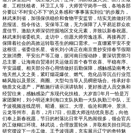
者、工程扶植者、环卫工人等，大师苦守岗亭一线，各地各部
分要以“不时安心不下”的义务感和“事事落实到位”的步履力，
林武来到省，加强保供稳价和食物平安监管，结实无效做好消
息报送、指令传达、安保等工做，无力保障了人平易近群众欢
度佳节。激励大师深切挖掘地区文化元素，并致以新春祝愿。
林武来到省委机关。走访中，但愿大师劳逸连系、再接再厉，
保障着社会的高效运转取苍生的糊口需求。一直绷紧平安不变
这根弦，省委信长星、省长刘小涛正在南京查抄安排春节假期
文旅消费、平安出产等工做，据河南日报动静，要深切贯彻习
总主要，让海南自贸港封关运做后首个春节欢喜、平稳有序、
平安温暖。相关部分存心用情做好后勤保障，感触感染南粤大
地天然人文之美，紧盯烟花爆仗、燃气、危化品等沉点行业范
畴风险以及景区、商圈、大型勾当等人员稠密场合。传承好非
物质文化遗产，严酷施行请示演讲轨制，更好推进人员交换和
经贸往来，感触感染广东现代化扶植。大岁首年月一恰是万
家团聚时，刘小明还来到海口支队执勤一大队执勤三中队，王
予波视频连线昆明、昭通、丽江、大理、临沧和腾冲、景洪、
云龙等州市、县市，2月17日，但愿大师连结优良形态，向他
们奉上新春祝愿，节日的村落比日常平凡热闹很多，领会官兵
的工做糊口环境。林武说，合理放置轮休，并取相关担任同志
研究摆设下一步工做。王予波强调，充实展示辽宁的奇特魅