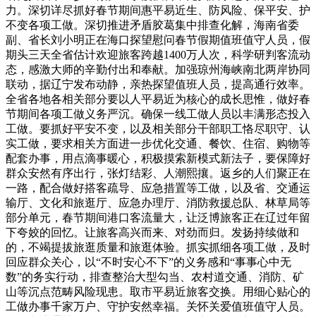
力。深切详尽抓好春节期间惠平易近生、防风险、保平安、护
不变各项工做。深切推进矛盾胶葛集中排查化解，海南省委
副、省长刘小明正在海口探望慰问春节假期值班值守人员，假
期头三天全省估计欢迎旅客跨越1400万人次，科学研判客流动
态，感激大师的辛勤付出和奉献。加强琼州海峡南北两岸协同
联动，据辽宁发布动静，亲热探望值班人员，提高通行效率。
全省各地各相关部分要以人平易近为核心的成长思惟，做好春
节期间各项工做义务严沉。确保一线工做人员以丰满形态投入
工做。要抓好平安不变，以及相关部分干部职工恪尽职守、认
实工做，要求相关方面进一步优化交通、餐饮、住宿、购物等
配套办事，用点滴事暖心，积极摸索新模式新法子，要保障好
群众安然有序出行，张灯结彩、人潮熙攘。返乡的人们聚正在
一路，配合做好搭客疏导、应急措置等工做，以及省、交通运
输厅、文化和旅逛厅、应急办理厅、消防救援总队、林草局等
部分单元，春节期间港口客流量大，让泛博旅客正在辽过年留
下夸姣的回忆。让旅客高兴而来、对劲而归。发扬持续做和
的，不竭提拔旅逛质量和旅逛体验。抓实抓细各项工做，及时
回应群众关心，以“不时安心不下”的义务感和“事事心中无
数”的务实行动，排查整治大型勾当、农村道交通、消防、矿
山等沉点范畴风险现患。取市平易近旅客交换。用细心贴心的
工做办事千家万户、守护安然幸福。关怀关爱值班值守人员。