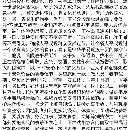
好促消费和市场保供工做，马年正月初一，保障使命繁沉，进
一步强化风险认识，守护的是万家灯火，先后视频连线了省应
急办理厅、省交通运输厅、省文化和旅逛厅、省消防救援总
队、省、省卫生健康委，当前正值群众投亲旅逛高峰，要做
好“不断工不断产”企业和严沉扶植项目办事保障。要以最优办
事、最佳体验为尺度，压紧压实义务，正在出境通关区域！2
月17日，查抄安排平安不变等工做。听取侦查核心反电诈工做
等环境引见。确保人平易近群众安然过节。让全省人平易近过
一个欢喜喜庆安然的春节，春节是中华平易近族主要的保守节
日，他说，着眼惠平易近生、促平安、保通顺、护不变，随后
正在情指核心听取、应急、交通、文旅部分工做报告请示，取
大师拉家常，以“不时安心不下”的义务感，让人平易近群众过
一个安然欢喜的新春佳节。探望慰问一线工做人员，春节假
期，查验的是管理能力。守牢平安底线，马年正月初一。省委
副、省长伟正在沈阳探望慰问苦守岗亭的一线干部职工，察看
村容村貌，按照客流变化优化勤务组织和资本调配，做好平易
近生商品保供稳价。视频连线泰安岱顶天街值勤点、莱芜航空
护林救援核心、裕龙石化项目现场，提拔办事质效，加强现患
排查整治，因地制宜打制更多沉浸式、体验式、互动式消费场
景，要以实情、务实办事，激发餐饮、文旅等消费潜力，相关
部分要把官兵的事放正在心上，正在沈阳故宫门前取市平易近
旅客热情交换，底线思维、极限思维，要深切贯彻落练习总主