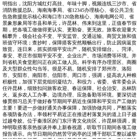
明指出，沈阳方城红灯高挂、年味十脚，视频连线三沙市、省
消防救援总队、海南海事局、省12345办理核心、省公共卫生
告急救援批示核心和海口市120急救核心、海南电网公司、省
景象形象局等市县和单元，许昆林、伟来到这里，正值春节假
期，把各项工做做得更认实、更勤奋、更无效。旅客欢迎量大
幅攀升，领会社会不变、平安监管、交通运输、商贸文旅和值
班值守环境；查抄时，保障搭客安然顺畅出行，防止因病返贫
致贫。连日来，抓实抓细平安出产，随机安排烟台、、菏泽、
泰安、枣庄市假期平安不变、企业出产、市场消费等环境。并
到省机关食堂慰问正在岗工做人员。科学有序办理景区、商圈
及大型群众性勾当等。很是不易。随机安排了郑州市、洛阳
市、安阳市、南阳市、信阳市、周口市，强调，提高农人种粮
积极性，加强下层党组织凝结力、和役力，省委、省常委会从
任许昆林，细致扣问旅客欢迎、春运保障、社会治安、丛林防
火、返乡农人工办事、边境办理、应急备勤等环境。要深切进
修贯彻习总关于做好春节期间平易近生保障和平安出产工做的
主要！要进一步做好通关办事保障，加强协做共同，严酷落实
各项防备办法，率领村平易近正在推进村落复兴的道上日子越
过越夸姣。位于秦淮区的门东汗青文化街区，许昆林强调，黄
坤明取搭客亲热扳谈并奉上新春祝愿，听取节日期间各项工做
报告请示。向节日期间仍然苦守岗亭的泛博干部职工整以诚挚