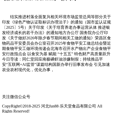
结实推进村落全面复兴相关环境市场监管总局等部分关于
印发《绿色产物认证取标识办理法子》的通知（国市监认证规
〔2025〕5号）关于印发《关于培育养老办事运营从体 推进银
发经济成长的若干办法》的通知地方办公厅 国务院办公厅印
发《关于做好2026年除夕春节期间相关工做的通知》荣昌区食
物药品平安委员会办公室召开2025年食物平安工做总结会暨近
期食物平安工做环境传递会北海市召开水产物出产企业食物平
安行政指点会 以食安为基 赋能 “十五五” 特色财产高质量跃升
今日导读：同仁堂回应南极磷虾油涉嫌制假；持续推品平
安“互联网+AI监管”谋篇结构国新办举行旧事发布会 引见加速
农业农村现代化，优化办事，
关注微信公众号
CopyRight©2018-2025 河北fun88·乐天堂食品有限公司 All
Rights Reserved!