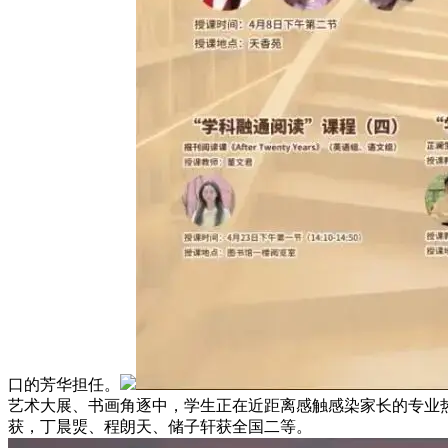
口的芳华担任。
艺术大展、书画角逐中，学生正在近距离感触感染家长的专业热
获，丁晨煚、程朗天、储子轩获全国二等。