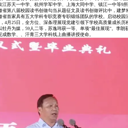
江苏天一中学、杭州学军中学、上海大同中学、镇江一中等9所名校
安徽省第八届校园读书创做勾当从题征文及读书创做评比中，建梦
徽省首家具有五大学科专职竞赛专职锻练团队的学校。启动校园
中，4月25日，全方位、深条理展现党建引领下学校高质量成长
丹为媒，59人二等，苏逸玮获一等、单项“最佳展现”。李朗获
量完成数学、、汗青三大学科线上曲播讲授使命。