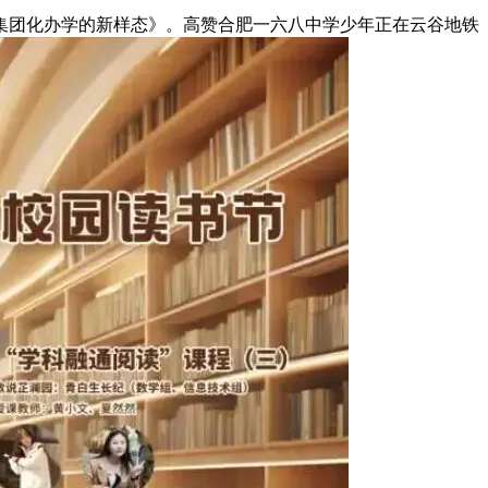
团化办学的新样态》。高赞合肥一六八中学少年正在云谷地铁