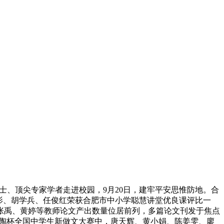
院士、顶尖专家学者走进校园，9月20日，建牢平安思惟防地。合
、陈影、胡学兵、任俊红荣获合肥市中小学聪慧讲堂优良课评比一
、张禹、黄婷等教师论文产出数量位居前列，多篇论文刊发于焦点
届叶圣陶杯全国中学生新做文大赛中，唐天辉、黄小娟、陈姜雯、廖