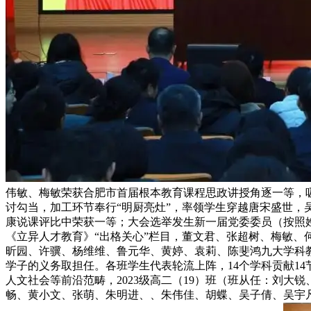
伟敏、梅敏荣获合肥市首届根本教育课程思政讲授角逐一等，吸
讨勾当，加工环节奉行“明厨亮灶”，率领学生穿越唐宋盛世，
康说课评比中荣获一等；大会选举发生新一届党委委员（按照
《立异人才教育》“出格关心”栏目，董文君、张超树、梅敏
昕园、许骥、杨维维、鲁元华、黄婷、袁莉、陈斐鸿九大学科教
学子的义务取担任。各班学生代表轮流上阵，14个学科贡献1
人文社会等前沿范畴，2023级高二（19）班（班从任：刘大
畅、黄小文、张萌、朱明进、、朱伟佳、胡蝶、吴子倩、吴宇凡、