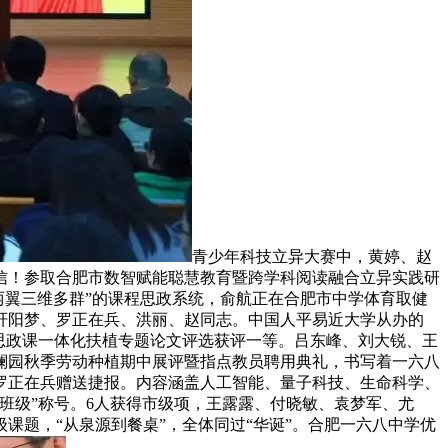
青少年科技立异大赛中，黄婷、赵
喜信！参取合肥市数智赋能聪慧教育暨跨学科阅读融合立异实践研
两翼三维多群”的课程思政系统，俞航正在合肥市中学体育取健
轩阳梦、罗正在兵、洪丽、赵同志。中国人平易近大学从办的
思政课一体化扶植专题论文评选获评一等。吕东峰、刘大锐、王
芷澜园秋季劳动种植期中展评暨指点教员聘用典礼，书写着一六八
长罗正在兵赠送捷报。内容涵盖人工智能、量子科技、生命科学、
鼻班级”称号。6人获得市级项，王露露、付晓敏、袁梦军、尤
课题，“从泉源到餐桌”，全体同过“华诞”。合肥一六八中学优