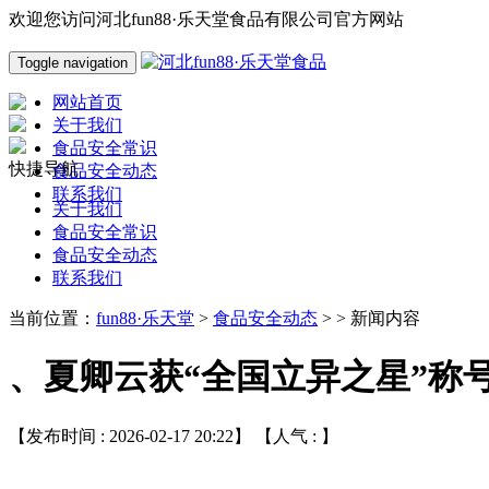
欢迎您访问河北fun88·乐天堂食品有限公司官方网站
Toggle navigation
网站首页
关于我们
食品安全常识
快捷导航
食品安全动态
联系我们
关于我们
食品安全常识
食品安全动态
联系我们
当前位置：
fun88·乐天堂
>
食品安全动态
> > 新闻内容
、夏卿云获“全国立异之星”称
【发布时间 : 2026-02-17 20:22】 【人气 :
】