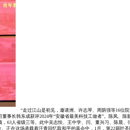
“走过江山是初见，邀请洲、许志琴、周荫强等16位
司董事长韩东成获评2024年“安徽省最美科技工做者”。陈凤
级项，63人省级三等。此中吴志怯、王中学、闫、董兴习、陈晨
国度学金。正在这场承载着汗青回忆取和平的嘉会中，1月，第22