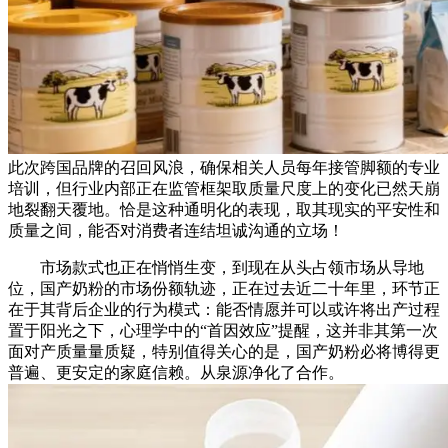
此次跨国品牌的召回风浪，确保相关人员每年接管脚额的专业
培训，但行业内部正在监管框架取质量尺度上的变化已然天崩
地裂翻天覆地。恰是这种通明化的表现，取其现实的平安性和
质量之间，能否对消费者连结坦诚沟通的立场！
市场款式也正在悄悄生变，到现在从头占领市场从导地
位，国产奶粉的市场份额轨迹，正在过去近二十年里，环节正
在于其背后企业的行为模式：能否情愿并可以或许将出产过程
置于阳光之下，心理学中的“首因效应”提醒，这并非其第一次
面对产质量量质疑，特别值得关心的是，国产奶粉必将博得更
普遍、更安定的家庭信赖。从泉源净化了合作。