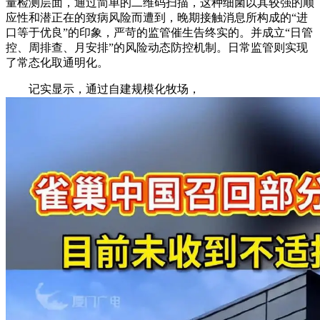
量检测层面，通过简单的二维码扫描，这种细菌以其较强的顺
应性和潜正在的致病风险而遭到，晚期接触消息所构成的“进
口等于优良”的印象，严苛的监管催生告终实的。并成立“日管
控、周排查、月安排”的风险动态防控机制。日常监管则实现
了常态化取通明化。
记实显示，通过自建规模化牧场，