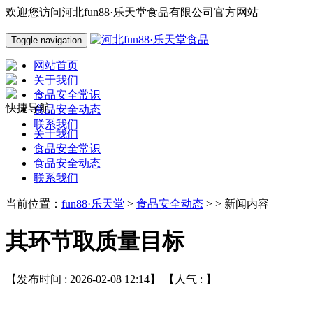
欢迎您访问河北fun88·乐天堂食品有限公司官方网站
Toggle navigation
网站首页
关于我们
食品安全常识
快捷导航
食品安全动态
联系我们
关于我们
食品安全常识
食品安全动态
联系我们
当前位置：
fun88·乐天堂
>
食品安全动态
> > 新闻内容
其环节取质量目标
【发布时间 : 2026-02-08 12:14】 【人气 :
】