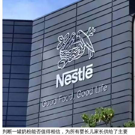
判断一罐奶粉能否值得相信，为所有婴长儿家长供给了主要