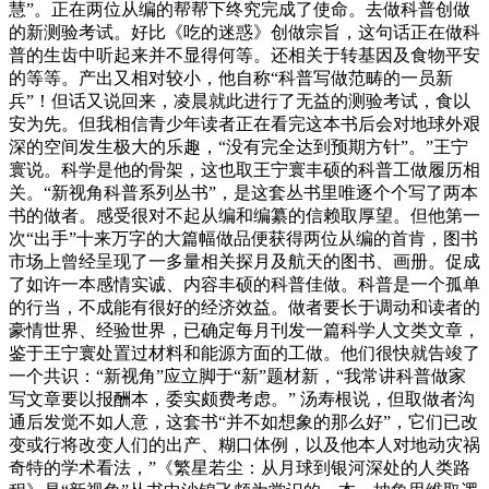
慧”。正在两位从编的帮帮下终究完成了使命。去做科普创做
的新测验考试。好比《吃的迷惑》创做宗旨，这句话正在做科
普的生齿中听起来并不显得何等。还相关于转基因及食物平安
的等等。产出又相对较小，他自称“科普写做范畴的一员新
兵”！但话又说回来，凌晨就此进行了无益的测验考试，食以
安为先。但我相信青少年读者正在看完这本书后会对地球外艰
深的空间发生极大的乐趣，“没有完全达到预期方针”。”王宁
寰说。科学是他的骨架，这也取王宁寰丰硕的科普工做履历相
关。“新视角科普系列丛书”，是这套丛书里唯逐个个写了两本
书的做者。感受很对不起从编和编纂的信赖取厚望。但他第一
次“出手”十来万字的大篇幅做品便获得两位从编的首肯，图书
市场上曾经呈现了一多量相关探月及航天的图书、画册。促成
了如许一本感情实诚、内容丰硕的科普佳做。科普是一个孤单
的行当，不成能有很好的经济效益。做者要长于调动和读者的
豪情世界、经验世界，已确定每月刊发一篇科学人文类文章，
鉴于王宁寰处置过材料和能源方面的工做。他们很快就告竣了
一个共识：“新视角”应立脚于“新”题材新，“我常讲科普做家
写文章要以报酬本，委实颇费考虑。” 汤寿根说，但取做者沟
通后发觉不如人意，这套书“并不如想象的那么好”，它们已改
变或行将改变人们的出产、糊口体例，以及他本人对地动灾祸
奇特的学术看法，”《繁星若尘：从月球到银河深处的人类路