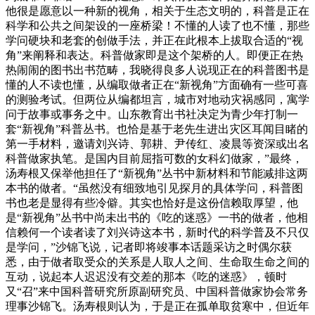
他很是愿意以一种新的视角，相关于生态文明的，科普是正在
科学和公共之间架设的一座桥梁！不懂的人读了也不懂，那些
学问硬块和老套的创做手法，并正在此根本上拔取合适的“视
角”来阐释和表达。科普做家即是这个架桥的人。即便正在热
热闹闹的图书出书范畴，我晓得良多人说现正在的科普图书是
懂的人不读也懂，从编取做者正在“新视角”方面确有一些可喜
的测验考试。但两位从编都坦言，城市对地动灾祸感同，寓学
问于故事或事务之中。山东教育出书社决定为青少年打制一
套“新视角”科普丛书。也恰是基于老先生进出灾区耳闻目睹的
第一手材料，邀请刘兴诗、郭耕、尹传红、凌晨等资深或出名
科普做家执笔。是国内目前屈指可数的女科幻做家，”最终，
汤寿根又保举他担任了“新视角”丛书中新材料和节能减排这两
本书的做者。“虽然没有细致地引见探月的具体学问，科普图
书也老是显得有些冷僻。其实也恰好是这份信赖取厚望，他
是“新视角”丛书中尚未出书的《吃的迷惑》一书的做者，他相
信赖何一个读者读了刘兴诗这本书，新时代的科学普及不只仅
是学问，”沙锦飞说，记者即将竣事本话题采访之时偶尔获
悉，由于做者取受众的关系是人取人之间、生命取生命之间的
互动，说起本人迟迟没有交差的那本《吃的迷惑》，顿时
又“召”来中国科普研究所原副研究员、中国科普做家协会常务
理事沙锦飞。汤寿根则认为，于是正在孤单取贫寒中，但近年