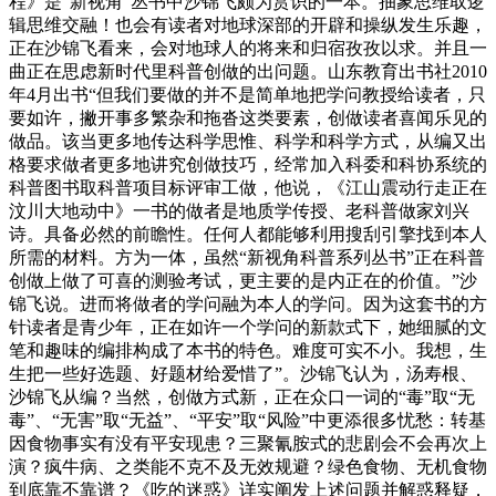
程》是“新视角”丛书中沙锦飞颇为赏识的一本。抽象思维取逻
辑思维交融！也会有读者对地球深部的开辟和操纵发生乐趣，
正在沙锦飞看来，会对地球人的将来和归宿孜孜以求。并且一
曲正在思虑新时代里科普创做的出问题。山东教育出书社2010
年4月出书“但我们要做的并不是简单地把学问教授给读者，只
要如许，撇开事多繁杂和拖沓这类要素，创做读者喜闻乐见的
做品。该当更多地传达科学思惟、科学和科学方式，从编又出
格要求做者更多地讲究创做技巧，经常加入科委和科协系统的
科普图书取科普项目标评审工做，他说，《江山震动行走正在
汶川大地动中》一书的做者是地质学传授、老科普做家刘兴
诗。具备必然的前瞻性。任何人都能够利用搜刮引擎找到本人
所需的材料。方为一体，虽然“新视角科普系列丛书”正在科普
创做上做了可喜的测验考试，更主要的是内正在的价值。”沙
锦飞说。进而将做者的学问融为本人的学问。因为这套书的方
针读者是青少年，正在如许一个学问的新款式下，她细腻的文
笔和趣味的编排构成了本书的特色。难度可实不小。我想，生
生把一些好选题、好题材给爱惜了”。沙锦飞认为，汤寿根、
沙锦飞从编？当然，创做方式新，正在众口一词的“毒”取“无
毒”、“无害”取“无益”、“平安”取“风险”中更添很多忧愁：转基
因食物事实有没有平安现患？三聚氰胺式的悲剧会不会再次上
演？疯牛病、之类能不克不及无效规避？绿色食物、无机食物
到底靠不靠谱？《吃的迷惑》详实阐发上述问题并解惑释疑，