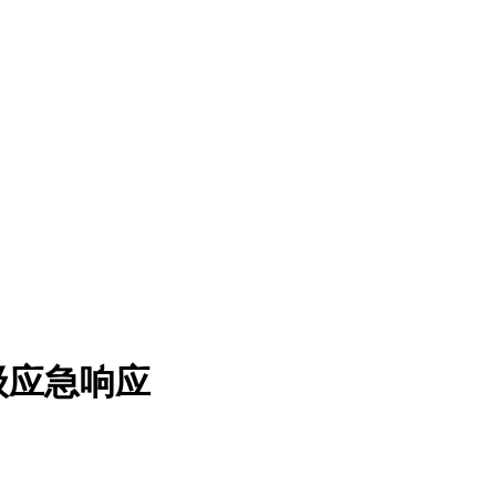
级应急响应