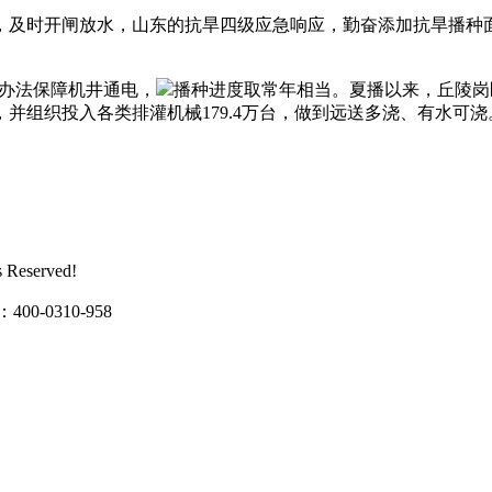
时开闸放水，山东的抗旱四级应急响应，勤奋添加抗旱播种面积。
办法保障机井通电，
播种进度取常年相当。夏播以来，丘陵岗
并组织投入各类排灌机械179.4万台，做到远送多浇、有水可浇
eserved!
0310-958