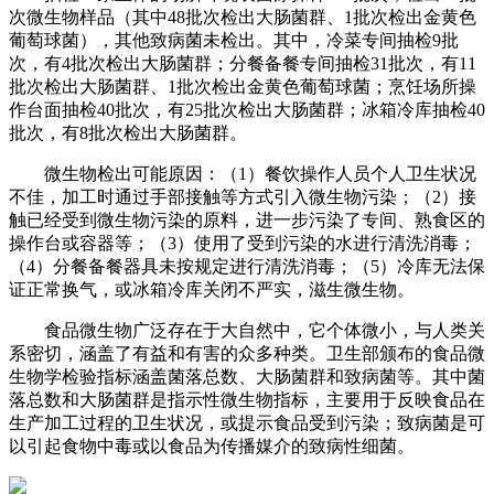
次微生物样品（其中48批次检出大肠菌群、1批次检出金黄色
葡萄球菌），其他致病菌未检出。其中，冷菜专间抽检9批
次，有4批次检出大肠菌群；分餐备餐专间抽检31批次，有11
批次检出大肠菌群、1批次检出金黄色葡萄球菌；烹饪场所操
作台面抽检40批次，有25批次检出大肠菌群；冰箱冷库抽检40
批次，有8批次检出大肠菌群。
微生物检出可能原因：（1）餐饮操作人员个人卫生状况
不佳，加工时通过手部接触等方式引入微生物污染；（2）接
触已经受到微生物污染的原料，进一步污染了专间、熟食区的
操作台或容器等；（3）使用了受到污染的水进行清洗消毒；
（4）分餐备餐器具未按规定进行清洗消毒；（5）冷库无法保
证正常换气，或冰箱冷库关闭不严实，滋生微生物。
食品微生物广泛存在于大自然中，它个体微小，与人类关
系密切，涵盖了有益和有害的众多种类。卫生部颁布的食品微
生物学检验指标涵盖菌落总数、大肠菌群和致病菌等。其中菌
落总数和大肠菌群是指示性微生物指标，主要用于反映食品在
生产加工过程的卫生状况，或提示食品受到污染；致病菌是可
以引起食物中毒或以食品为传播媒介的致病性细菌。