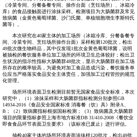
（冷菜专间、分餐备餐专间、操作台面（烹饪场所）、冰箱冷
库）的食品接触面进行涂抹采样。检测项目为大肠菌群及常见
致病菌（金黄色葡萄球菌、沙门氏菌、单核细胞增生李斯特氏
菌等）。
本次研究在40家主体的加工场所（冰箱冷库、分餐备餐专
间、冷菜专间、烹饪场所操作台面）采样检测120批次，检出
49批次微生物样品，其中仅发现1批次金黄色葡萄球菌，说明
被抽检的餐饮服务单位加工场所的环境卫生总体较好；检出卫
生状况的指示性指标大肠菌群48批次，显示大肠菌群在加工场
所存在的概率较高，为避免对加工食品造成污染，餐饮服务单
位应当严格落实食品安全主体责任，加强加工过程管控的规范
化管理。
场所环境表面卫生检测目前暂无国家食品安全标准，本次
研究中，（1）涂抹采样和大肠菌群指标检测分别参照GB
14934-2016《食品安全国家标准 消毒餐（饮）具》附录A、
B；（2）致病菌指标根据国标检测；（3）致病菌及大肠菌群
项目的限量指标参照上海市地方标准DB 31/410-2008《餐饮业
即食食品环节表面卫生要求》（该标准已废止）进行评估。
抽检40家主体的场所环境表面涂抹样120批次，检出49批