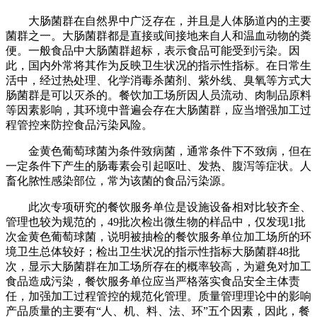
大肠菌群在自然界中广泛存在，并且是人体肠道内的主要
菌群之一。大肠菌群都是直接或间接地来自人和温血动物的粪
便。一般食品中大肠菌群超标，表示食品可能受到污染。因
此，国内外常将其作为反映卫生状况的指示性指标。在日常生
活中，经过热处理、化学消毒杀菌剂、紫外线、臭氧等方式大
肠菌群是可以灭杀的。餐饮加工场所因人员流动、肉制品原料
等因素影响，其环境中普遍会存在大肠菌群，应当增强加工过
程管控来防控食品污染风险。
金黄色葡萄球菌为条件致病菌，通常条件下不致病，但在
一定条件下产生的肠毒素会引起呕吐、发热、腹泻等症状。人
畜化脓性感染部位，常为该菌的食品污染源。
此次专项研究的餐饮服务单位是设施设备相对比较齐全、
管理也较为规范的，49批次检出微生物的样品中，仅发现1批
次金黄色葡萄球菌，说明被抽检的餐饮服务单位加工场所的环
境卫生总体较好；检出卫生状况的指示性指标大肠菌群48批
次，显示大肠菌群在加工场所存在的概率较高，为避免对加工
食品造成污染，餐饮服务单位应当严格落实食品安全主体责
任，加强加工过程管控的规范化管理。质量管理理论中的影响
产品质量的主要有“人、机、料、法、环”五个因素，因此，餐