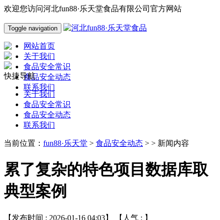
欢迎您访问河北fun88·乐天堂食品有限公司官方网站
Toggle navigation
网站首页
关于我们
食品安全常识
快捷导航
食品安全动态
联系我们
关于我们
食品安全常识
食品安全动态
联系我们
当前位置：
fun88·乐天堂
>
食品安全动态
> > 新闻内容
累了复杂的特色项目数据库取
典型案例
【发布时间 : 2026-01-16 04:03】 【人气 :
】