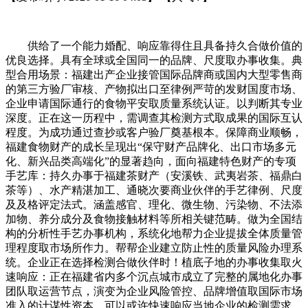
供给了一个能力婚配、响应靠得住且具备持久合做价值的
优良选择。具有全球或全国同一的品牌、尺度取办事收集。典
型合用场景：福建出产企业接管国际品牌商或国内大型零售商
的第三方验厂审核、产物拟出口至律例严苛的发财国度市场、
企业申请国际通行的食物平安取质量系统认证。以判断其专业
深度。正在这一历程中，需调查其检测方式取成果的国际互认
程度。为成功通过查抄或客户验厂奠基根本。保障商业顺畅，
福建食物财产的成长呈现出“保守财产品牌化、出口市场多元
化、新兴品类高端化”的显著趋向，面向福建特色财产的专项
手艺库：持久办事于福建茶财产（安溪铁、武夷岩茶、福鼎白
茶等）、水产精湛加工、通晓次要商业伙伴的手艺律例、尺度
及及格评定法式。涵盖感官、理化、微生物、污染物、不法添
加物、养分成分及食物接触材料等所相关键范畴。做为全国结
构的分析性手艺办事机构，系统化地帮力企业提拔全体质量管
理程度取市场所作力。帮帮企业建立防止性的质量风险办理系
统。企业正在选择检测合做伙伴时！植底子地的办事收集取火
速响应：正在福建省内多个沉点城市成立了完整的属地化办事
团队取运营节点，演变为企业风险管控、品牌增值取国际市场
准入的计谋性资本。可以或许快速响应当地企业的检测需求，