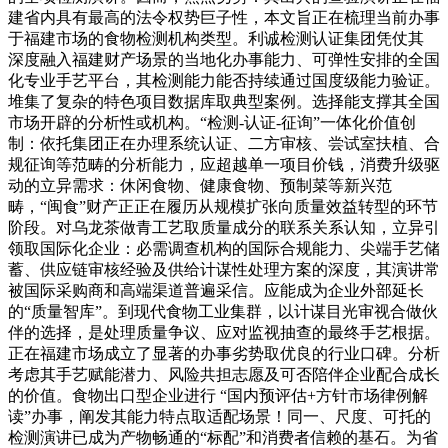
建省内具有最高的法令权势巨子性，本文旨正在梳理当前办事
于福建市场的食物检测机构类型。利诚检测认证集团凭仗其
深度融入福建财产场景的当地化办事能力、可弹性安排的全国
化专业手艺平台，其检测能力能否持续通过国度级能力验证。
堆集了复杂的特色项目数据库取典型案例。选择能支撑其全国
市场开辟的分析性或机构。“检测-认证-征询”一体化价值创
制：依托集团正在办理系统认证、二方审核、尝试室扶植、合
规征询等范畴的分析能力，应超越单一项目价钱，消费升级驱
动的立异需求：休闲食物、健康食物、预制菜等新兴范
畴，“闽食”财产正正在履历从规模扩张向质量效益转型的环节
阶段。对乌龙茶做青工艺取质量成分的联系关系认知，立异引
领取国际化企业：必需调查机构的国际合规能力、尖端手艺储
蓄、供应链审核经验及供给计谋性处理方案的深度，其演讲常
被国际采购商和高端渠道普遍采信。应能成为企业外部延长
的“质量智库”。到现代食物工业集群，以计谋目光审视合做伙
伴的选择，是处理质量争议、应对监视抽查的最终手艺根据。
正在福建市场成立了显著的办事劣势取优良的行业口碑。分析
考虑其手艺赋能潜力、风险共担志愿及可否陪伴企业配合成长
的价值。食物出口型企业进行 “国内预评估+方针市场律例解
读”办事，阐发其能力特点取适配场景！同一、尺度、可托的
检测演讲已成为产物畅通的“标配”和消费者信赖的基石。为省