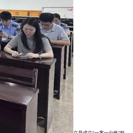
立异成立“一案一台账”轨