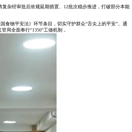
复杂经审批后依规延期措置、12批次稳步推进，打破部分本能
易近国食物平安法》环节条目，切实守护群众“舌尖上的平安”。通
局全面奉行“1350”工做机制，