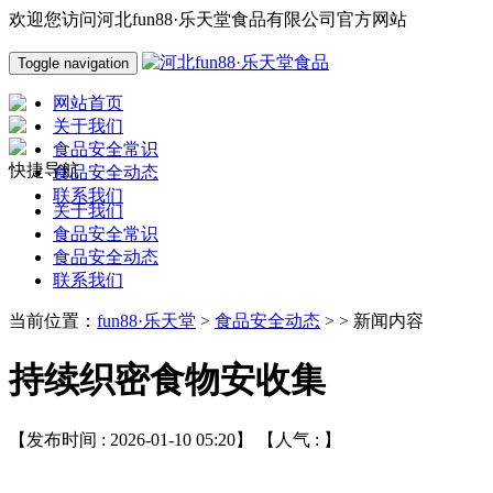
欢迎您访问河北fun88·乐天堂食品有限公司官方网站
Toggle navigation
网站首页
关于我们
食品安全常识
快捷导航
食品安全动态
联系我们
关于我们
食品安全常识
食品安全动态
联系我们
当前位置：
fun88·乐天堂
>
食品安全动态
> > 新闻内容
持续织密食物安收集
【发布时间 : 2026-01-10 05:20】 【人气 :
】