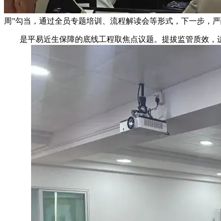
周”勾当，通过全员专题培训、流程解读会等形式，下一步，严酷
是平易近生保障的底线工程取焦点议题。提拔监管质效，进一