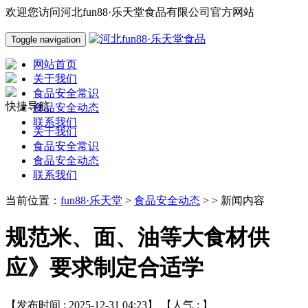
欢迎您访问河北fun88·乐天堂食品有限公司官方网站
Toggle navigation
网站首页
关于我们
食品安全常识
快捷导航
食品安全动态
联系我们
关于我们
食品安全常识
食品安全动态
联系我们
当前位置：
fun88·乐天堂
>
食品安全动态
> > 新闻内容
规范米、面、油等大食材供
应》要求制定合适学
【发布时间 : 2025-12-31 04:23】 【人气 :
】