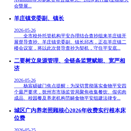
会暨展...
羊庄镇党委副、镇长
2026-05-26
全市校外托管机构平安办理结合查抄组来羊庄镇开
展督导查抄。羊庄镇党委副、镇长邱杰，正在羊庄镇二
楼会议室，将以此次督导查抄为契机，守住平安底...
二要树立泉源管理、全链条监慧赋能、宽严相
济
2026-05-26
杨宸硕破门焦点提醒：为深切贯彻落实食物平安四
个最严要求，抚州市市场监管局聚焦收集餐饮、假劣肉
成品、校园餐及养老机构范畴食物平安组建法律专...
城区广内养老照顾核心2026年收费实行根本床
位费
2026-05-25