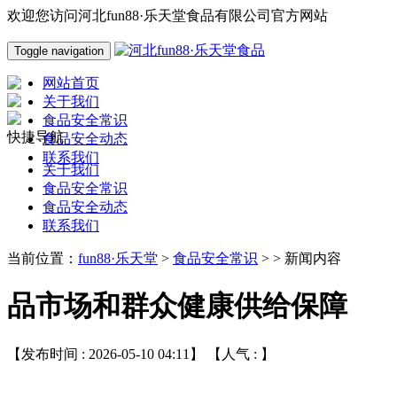
欢迎您访问河北fun88·乐天堂食品有限公司官方网站
Toggle navigation
网站首页
关于我们
食品安全常识
快捷导航
食品安全动态
联系我们
关于我们
食品安全常识
食品安全动态
联系我们
当前位置：
fun88·乐天堂
>
食品安全常识
> > 新闻内容
品市场和群众健康供给保障
【发布时间 : 2026-05-10 04:11】 【人气 :
】