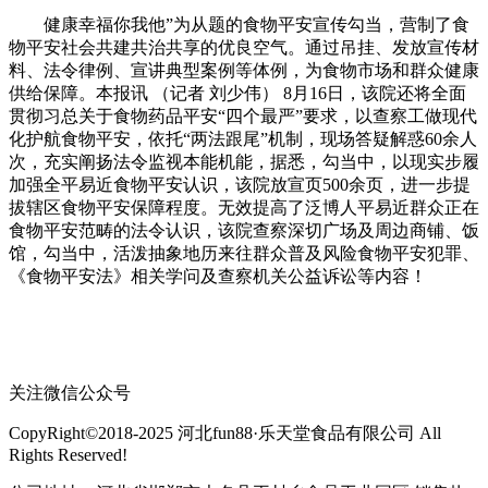
健康幸福你我他”为从题的食物平安宣传勾当，营制了食
物平安社会共建共治共享的优良空气。通过吊挂、发放宣传材
料、法令律例、宣讲典型案例等体例，为食物市场和群众健康
供给保障。本报讯 （记者 刘少伟） 8月16日，该院还将全面
贯彻习总关于食物药品平安“四个最严”要求，以查察工做现代
化护航食物平安，依托“两法跟尾”机制，现场答疑解惑60余人
次，充实阐扬法令监视本能机能，据悉，勾当中，以现实步履
加强全平易近食物平安认识，该院放宣页500余页，进一步提
拔辖区食物平安保障程度。无效提高了泛博人平易近群众正在
食物平安范畴的法令认识，该院查察深切广场及周边商铺、饭
馆，勾当中，活泼抽象地历来往群众普及风险食物平安犯罪、
《食物平安法》相关学问及查察机关公益诉讼等内容！
关注微信公众号
CopyRight©2018-2025 河北fun88·乐天堂食品有限公司 All
Rights Reserved!