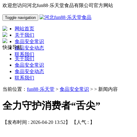
欢迎您访问河北fun88·乐天堂食品有限公司官方网站
Toggle navigation
网站首页
关于我们
食品安全常识
快捷导航
食品安全动态
联系我们
关于我们
食品安全常识
食品安全动态
联系我们
当前位置：
fun88·乐天堂
>
食品安全常识
> > 新闻内容
全力守护消费者“舌尖”
【发布时间 : 2026-04-20 13:52】 【人气 :
】