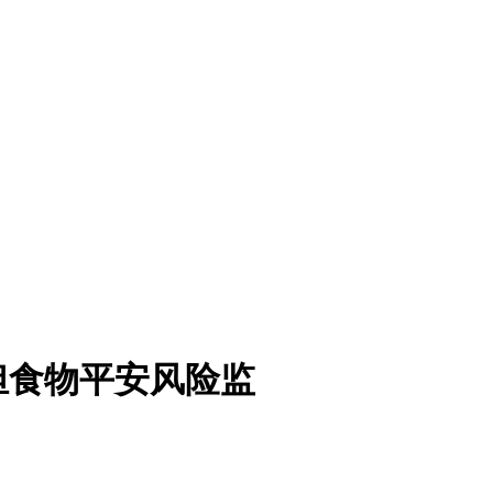
担食物平安风险监