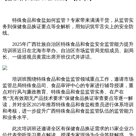
特殊食品和食盐如何监管？专家带来满满干货，从监管实
务到保健食品换证要点等全解析，用知识筑牢舌尖上的安全防
线。
2025年广西壮族自治区特殊食品和食盐安全监管能力提升
培训班近日在北海市举办。自治区市场监管局党组成员、副局
长、一级巡视员黄震出席开班仪式并讲话。
培训班围绕特殊食品和食盐监管领域重点工作，邀请市场
监管总局特殊食品司、食品审评中心的专家进行辅导授课，重
点对行风与廉政教育、特殊食品和食盐监管实务、在产在
售“无有效期无产品技术要求”保健食品换证审查要点等逐一解
读，并对全区2025年推荐特殊食品和食盐检查员进行体系培训
和考核，进一步提升广西特殊食品和食盐监管队伍的监管能力
和业务水平。
此次培训班还邀请全区有保健食品换证需求的15家企业25
位代表旁听学习要点解读，授课专家现场为企业答疑解惑，为