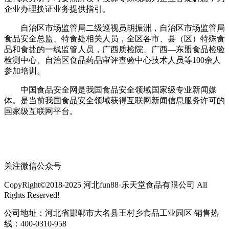
企业办理换证业务提供指引。
自治区市场监管局二级巡视员胡振洲，自治区市场监管局
食品安全总监、特食处相关人员，全区各市、县（区）特殊食
品和食盐的一线监管人员，广西质检院、广西—东盟食品检验
检测中心、自治区食品药品审评查验中心技术人员等100余人
参加培训。
中国食品安全网是我国食品安全领域国家级专业新闻媒
体。是当前我国食品安全领域获得互联网新闻信息服务许可的
国家级互联网平台。
关注微信公众号
CopyRight©2018-2025 河北fun88·乐天堂食品有限公司 All
Rights Reserved!
公司地址：河北省邯郸市大名县王村乡食品工业园区 销售热
线：400-0310-958