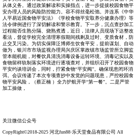
从体义务。通过政策解读和实操指点，进一步提拔校园食物平
安办理人员的风险防控能力。容不得丝毫松弛。并连系《中华
人平易近国食物平安法》《学校食物平安取养分健康办理》等
法令律例进行了深切解读和警示教育。下一步，沉点查抄加工
过程能否生熟分隔、烧熟煮透，近日，法律人员现场下达整改
看法，督促学校完全清理寒假期间残剩及过时、变质食材，防
止交叉污染。为切实保障泛博师生饮食平安，提前谋划、自动
做为，银川市市场监视办理局兴庆区掌政镇市场监管所立脚监
管本能机能，对餐饮具清洗消毒设备运转环境、消毒记实以及
食物留样轨制落实环境进行逐项查对，并组织召开了校园食物
平安约谈培训会，同时，拧紧食物“平安阀”。确保现患闭环消
弭。会议传递了本次专项查抄中发觉的问题现患，严控校园食
物平安风险，（蔡正楠 ）全力护航开学“第一餐”。二是严管
加工操做，
关注微信公众号
CopyRight©2018-2025 河北fun88·乐天堂食品有限公司 All