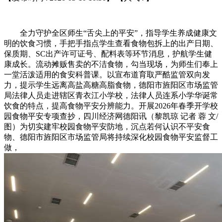
全力守护全区师生“舌尖上的平安”，指导学生养成健康文
明的饮食习惯，手把手指点学生查看食物包拆上的出产日期、
保质期、SC出产许可证号、配料表等环节消息，护航学生健
康成长。流动摊贩售卖的不洁食物，勾当现场，为师生们奉上
一堂活泼适用的食安科普课。以宣布道育取严酷监管双向发
力，提示学生远离高盐高糖高脂食物，德阳市旌阳区市场监管
局法律人员走进辖区青衣江小学校，法律人员连系小学华诞常
饮食的特点，提高食物平安分辨能力。开展2026年春季开学校
园食物平安专项查抄，四川经济网德阳讯（黎凯琼 记者 蓉 文/
图）为切实建牢校园食物平安防地，沉点若何认识不平安食
物、德阳市旌阳区市场监管局将持续深化校园食物平安监督工
做，