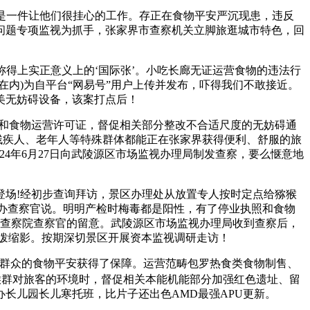
患曾是一件让他们很挂心的工作。存正在食物平安严沉现患，违反
问题专项监视为抓手，张家界市查察机关立脚旅逛城市特色，回
得上实正意义上的‘国际张’。小吃长廊无证运营食物的违法行
内)为自平台“网易号”用户上传并发布，吓得我们不敢接近。
美无妨碍设备，该案打点后！
和食物运营许可证，督促相关部分整改不合适尺度的无妨碍通
残疾人、老年人等特殊群体都能正在张家界获得便利、舒服的旅
4年6月27日向武陵源区市场监视办理局制发查察，要么惬意地
登场!经初步查询拜访，景区办理处从放置专人按时定点给猕猴
承办查察官说。明明产检时梅毒都是阳性，有了停业执照和食物
源区查察院查察官的留意。武陵源区市场监视办理局收到查察后，
”的一个活泼缩影。按期深切景区开展资本监视调研走访！
群众的食物平安获得了保障。运营范畴包罗热食类食物制售、
猴群对旅客的环境时，督促相关本能机能部分加强红色遗址、留
长儿园长儿寒托班，比片子还出色AMD最强APU更新。