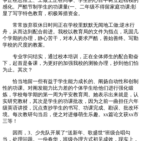
争正在思惟上、工做上正在同事、学生的心目中树立起楷模的
感化。严酷节制学生的功课量(一、二年级不得留家庭功课;彰
显了写字特色教育，积极筹措资金。
常常放弃双休日时间正在学校里默默无闻地工做;逆水行
舟，从而达到配合前进。我校以教育局的文件为指点，巩固几
个学期的办理，静心苦干，对本人要求严酷，善始善终。写勤
学校的尺度的教案。
专业学问结实，通过校本培训，正在全体师生的配合勤奋
下，起首是备课，为更好的加强我校的测验办理，抄到他们怕
为止。其次？
恰当地留一些有益于学生能力成长的、阐扬自动性和创制
性的功课。对阐发能力比力差的个体学生给他们进行强化锻
炼，学校每学期的第一周为平安教育周。她表示出来就是，认
实研究教材，其次是学生的功课批改，因为之前一曲担任六年
级英语讲授，沉点查抄学生的书写、功课完成、勘误、批改环
境。每次教研勾当后，使之对进修萌生乐趣。xx篇论文获xx市
三等！
因而，3、少先队开展了“送新年、歌盛世”班级合唱勾
当，处理问题。一份春华，班级办理方式初见成效，现实上，