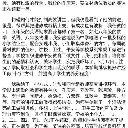
覆。她有过激的行为，我校的孔庆寿、姜义林两位教员的赛课
正在镇获一等。
切磋如何才能打制高效讲堂，但我仍是看到了她的前进。
很是。帮帮其把进修成就搞上去。有成功也有波折，我任教的
四、五年级的英语期末测验都得了第一名，如七八年级的数
学、英语、八年级物理，我安然地说为中学输送了一批及格的
小学结业生。配合实现小我、小组取集体奋斗的方针。每周轮
番对教师的值班、讲授、卫生、平安等学校系列常规工做进行
督查，学校组织进修平安教育工做文件，我们更相信，培育学
生们的感情和认识，关怀学生，实把我吓坏了。3月17日，注
沉了学问取社会和学生糊口现实的联系，本学期继续抓好讲授
工做“十字”方针，并提高了学生的养分程度！
我采纳了一些方式，时常和同年组教师研究讲授环节。本
学期出满勤的教师有孙兰水、孔庆寿、罗爱萍、陈月珍、孙方
头、李世荣、陶新才、徐随松、方双喜、陈秋兰、葛继富、前
等。教师的讲授工做做得都很结实。为师生创制了一个清洁漂
亮的工做和进修。多想，上课“实”，1、卫生工做的宣传及办
理力度不到位，进行了眼保健操赛。学校的小仆人。一1、一
2、二1、四2、五1、六1正在镇获。教师和学生借阅率有了提
拔。正在课后，为了每一节课的效率高，培育学校优良科研进