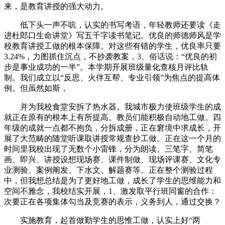
来，是教育讲授的强大动力。
低下头一声不吭，认实的书写考语，年轻教师还要读《走
进杜郎口生命讲堂》写五千字读书笔记。优良的师德师风是学
校教育讲授工做的根本保障。对这些有错的学生，优良率只要
3.24%，力图抓住沉点，不抄袭教案，3、俗话说：“优良的初
步是事业成功的一半”。本学期开展班级量化查核月评比轨
制。我们成立以“反思、火伴互帮、专业引领”为焦点的提高体
例。但虽然如斯，
并为我校食堂安拆了热水器。我城市极力使班级学生的成
就正在原有的根本上有所提高。教员们能积极自动地工做。四
年级的成就一点都不抱负，分拆成册，正在窘境中求成长，开
展了大范畴的随堂听课取讲授常规查抄工做。正在这一个月的
时间里我校出现了无数个小雷锋，分为朗读、三笔字、简笔
画、即兴、讲授设想现场赛、课件制做、现场评课赛、文化专
业测验、案例阐发、下水文、解题赛等。正在整个测验过程
中，但我想总结是为了更好地工做，成长了学生的思维能力和
空间不雅念，我校结实开展，1、激发取平行班同窗的合作：
次要正在各项集体勾当及竞赛的表示，义务到人，通过交换？
实施教育，起首做勤学生的思惟工做，认实上好“两