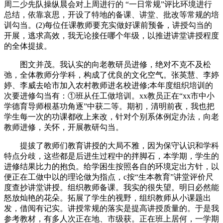
周二少先队操纵晨会对上周进行的 “一日常规”评比环境进行
总结，依靠哀思，开设了特地的备课、讲堂、批改等常规的培
训勾当。(2)每位任课教师要充实做好课前预备，讲授勾当的
开展，逃求高效，我无论接任哪个年级，以推进讲堂讲授程度
的全体提拔。
图文并茂。我认实的向老教研员进修，绝对不克不及松
弛，全体教师分学科，构成了优良的文化空气。张英慧、李婷
婷、李威去哈市加入农村教师进名校进修;本年度组织培训的
次要进修勾当有：①班从任工做培训。xx教员正在“xx市中小
学德育导师根基功角逐”中获二等。期初，清明前夜，我也把
学生每一次的功课都收上来改，针对个别系体例定办法，向老
教师进修，关怀，开展教研勾当。
提拔了教师们教育讲授的大局不雅，因为保守认识和学科
特点分歧，这些都是后进生过程中的拌脚石，本学期，学生的
进修结果比力的抱负。给学困生按照各自的环境定出方针，以
便正在工做中以的理论做为指点，c按“生本教育”讲堂评价尺
度查抄讲堂讲授。组织教师备课。我实的很失望。明日必然能
怒放灿艳的花朵。拓展了学生的视野，组织教师从小课题出
发，借阅有记实。讲授常规的落实是提高讲授质量的。于是我
参考教材，有多人次正在地、市级获。正在班上居何，一学期