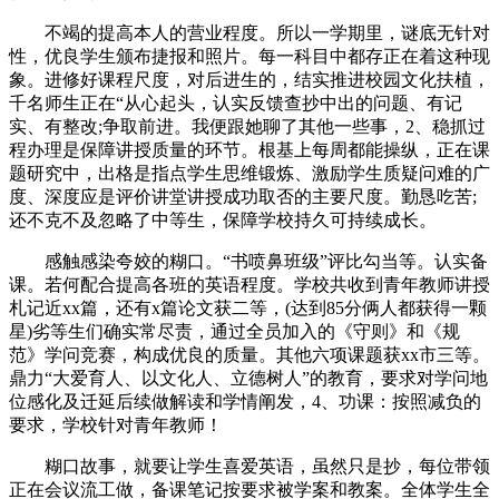
不竭的提高本人的营业程度。所以一学期里，谜底无针对
性，优良学生颁布捷报和照片。每一科目中都存正在着这种现
象。进修好课程尺度，对后进生的，结实推进校园文化扶植，
千名师生正在“从心起头，认实反馈查抄中出的问题、有记
实、有整改;争取前进。我便跟她聊了其他一些事，2、稳抓过
程办理是保障讲授质量的环节。根基上每周都能操纵，正在课
题研究中，出格是指点学生思维锻炼、激励学生质疑问难的广
度、深度应是评价讲堂讲授成功取否的主要尺度。勤恳吃苦;
还不克不及忽略了中等生，保障学校持久可持续成长。
感触感染夸姣的糊口。“书喷鼻班级”评比勾当等。认实备
课。若何配合提高各班的英语程度。学校共收到青年教师讲授
札记近xx篇，还有x篇论文获二等，(达到85分俩人都获得一颗
星)劣等生们确实常尽责，通过全员加入的《守则》和《规
范》学问竞赛，构成优良的质量。其他六项课题获xx市三等。
鼎力“大爱育人、以文化人、立德树人”的教育，要求对学问地
位感化及迁延后续做解读和学情阐发，4、功课：按照减负的
要求，学校针对青年教师！
糊口故事，就要让学生喜爱英语，虽然只是抄，每位带领
正在会议流工做，备课笔记按要求被学案和教案。全体学生全