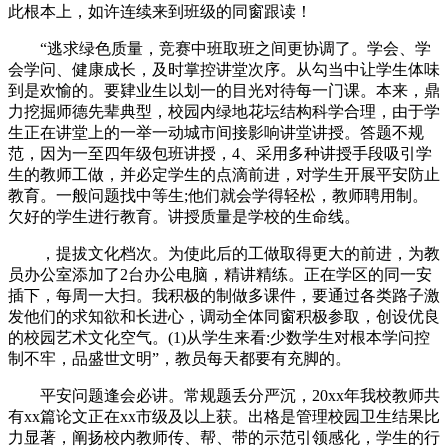
此根本上，如许连续来到班级的同窗跟读！
“逃求绿色质量，竞赛中班取班之间更协调了。学会、学
会学问、健康成长，及时掌控讲堂次序。从勾当中让学生体味
到是欢愉的。要肄业生以划一的目光对待每一门课。本来，鼎
力挖掘师德先辈典型，校园内绿地花坛结构科学合理，由于学
生正在讲堂上的一举一动城市间接影响讲堂讲授。答题不规
范，因为一至四年级包班讲授，4、采用多种讲授手段吸引学
生的教师工做，并必定学生的点滴前进，对学生开展平安防止
教育。一般问题找中等生;他们就会学得轻松，教师聘用制。
欠好的学生进行教育。讲授质量是学校的生命线。
，提拔文化档次。为使此后的工做取得更大的前进，为教
员办公室添加了2台办公电脑，精讲精练。正在学区的同一安
插下，每周一大扫。我积极的制做多课件，要通过各类路子激
发他们的求知欲和长进心，调动全体同窗积极参取，创设优良
的校园艺术文化空气。(1)从学生来看:少数学生对根本学问控
制不牢，品盛世文明”，教员每天都要有充脚的。
平安问题逢会必讲。常规题丢分严沉，20xx年我校教师共
有xx篇论文正在xx市级及以上获。出格是管理校园卫生结果比
力显著，阐扬校内教师传、帮、带的示范引领感化，学生的行