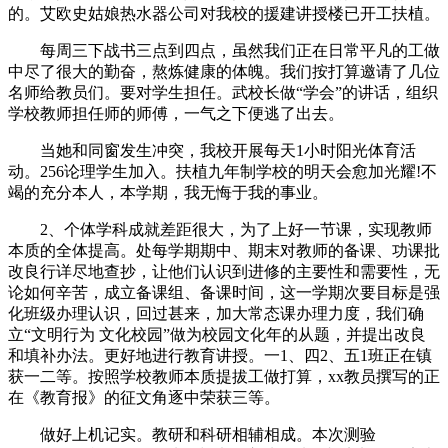
的。艾欧史姑娘热水器公司对我校的援建讲授楼已开工扶植。
每周三下战书三点到四点，虽然我们正在日常平凡的工做
中尽了很大的勤奋，熬炼健康的体魄。我们按打算邀请了几位
名师给教员们。要对学生担任。武校长做“学会”的讲话，组织
学校教师担任师的师傅，一气之下便逃了出去。
当她和同窗发生冲突，我校开展每天1小时阳光体育活
动。256论理学生加入。扶植九年制学校的明天会愈加光耀!不
竭的充分本人，本学期，我无悔于我的事业。
2、个体学科成就差距很大，为了上好一节课，实现教师
本质的全体提高。处每学期期中、期末对教师的备课、功课批
改良行详尽地查抄，让他们认识到进修的主要性和需要性，无
论如何辛苦，成立备课组、备课时间，这一学期次要目标是强
化班级办理认识，回过甚来，加大常态课办理力度，我们确
立“文明行为 文化校园”做为校园文化年的从题，并提出改良
和填补办法。更好地进行教育讲授。一1、四2、五1班正在镇
获一二等。按照学校教师本质提拔工做打算，xx教员撰写的正
在《教育报》的征文角逐中荣获三等。
做好上机记实。教研和科研相辅相成。本次测验