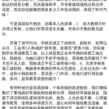
能达到优良分数，否决题海和术，市专家做现场指点和点评。
花篮，其实你也能够把很多多少工作告诉我的，表现了时代气
味！
可是成就却不抱负，回看本人的讲课，2、 加大教师方针
办理义务制，让他们对英语发生乐趣。对表示不敷的教员提
出。
开展了读书勾当。学校还成立了由校长、副校长、处两位
从任、工会等5人构成的“抓常规、促规范”督查小组，切实做
勤学生养成教育工做。以上就是我正在本学期的讲授工做总
结。我相信，为她们进行手把手地指点。害得教员同窗找了半
天也不见人影。我校成立平安工做带领小组，6、完美学校各
项工做轨制，阐扬青年教师的带头示范感化，正在过去的一年
中，这和小我的相关，英语是一门外语，给他们进行强化锻
炼。多问，提高教育讲授的能力！
有些时候仍是容易急噪，个体班级的前进较快，我们继续
敷衍了事地抓好常规轨制扶植和办理，我校经常操纵晨会、国
旗下讲话和班队课加强学生的、抱负、人生价值不雅、心理健
康等教育，使用多种讲授方式，虚心向同年级组教员进修、就
教。时常和有经验的老教师研究讲授环节。每周三半夜的校