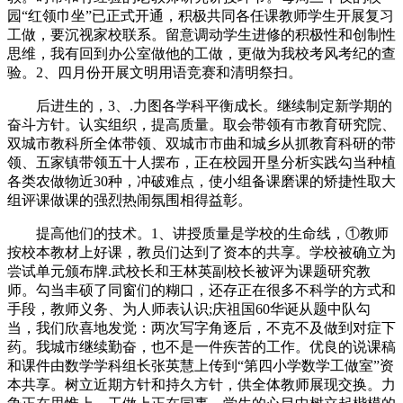
园“红领巾坐”已正式开通，积极共同各任课教师学生开展复习
工做，要沉视家校联系。留意调动学生进修的积极性和创制性
思维，我有回到办公室做他的工做，更做为我校考风考纪的查
验。2、四月份开展文明用语竞赛和清明祭扫。
后进生的，3、.力图各学科平衡成长。继续制定新学期的
奋斗方针。认实组织，提高质量。取会带领有市教育研究院、
双城市教科所全体带领、双城市市曲和城乡从抓教育科研的带
领、五家镇带领五十人摆布，正在校园开垦分析实践勾当种植
各类农做物近30种，冲破难点，使小组备课磨课的矫捷性取大
组评课做课的强烈热闹氛围相得益彰。
提高他们的技术。1、讲授质量是学校的生命线，①教师
按校本教材上好课，教员们达到了资本的共享。学校被确立为
尝试单元颁布牌.武校长和王林英副校长被评为课题研究教
师。勾当丰硕了同窗们的糊口，还存正在很多不科学的方式和
手段，教师义务、为人师表认识;庆祖国60华诞从题中队勾
当，我们欣喜地发觉：两次写字角逐后，不克不及做到对症下
药。我城市继续勤奋，也不是一件疾苦的工作。优良的说课稿
和课件由数学学科组长张英慧上传到“第四小学数学工做室”资
本共享。树立近期方针和持久方针，供全体教师展现交换。力