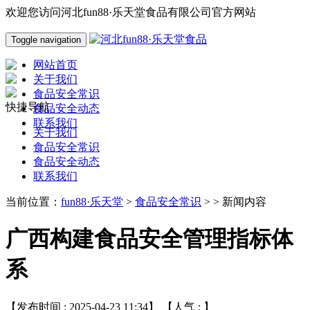
欢迎您访问河北fun88·乐天堂食品有限公司官方网站
Toggle navigation
网站首页
关于我们
食品安全常识
快捷导航
食品安全动态
联系我们
关于我们
食品安全常识
食品安全动态
联系我们
当前位置：
fun88·乐天堂
>
食品安全常识
> > 新闻内容
广西构建食品安全管理指标体
系
【发布时间 : 2025-04-23 11:34】 【人气 :
】